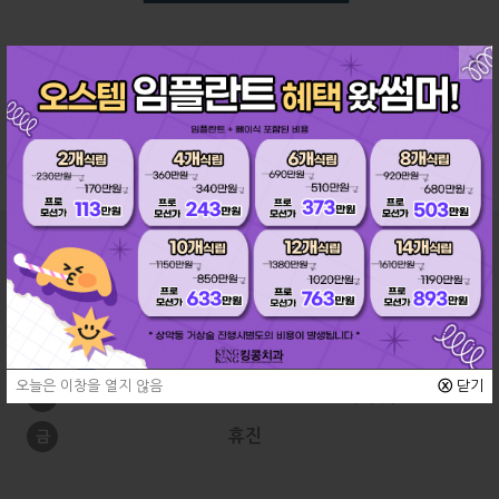
×
교정과
진료시간
10:00 ~ 19:00
월
수
10:00 ~
21:00 (야간)
화
목
오늘은 이창을 열지 않음
ⓧ
닫기
09:00 ~ 15:30 (격주)
토
휴진
금