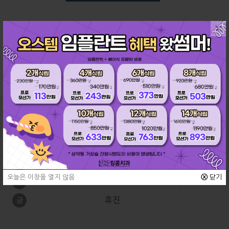
×
교정과
진료시간
10:00 ~ 19:00
월
수
10:00 ~
21:00 (야간)
화
목
오늘은 이창을 열지 않음
ⓧ
닫기
09:00 ~ 15:30 (격주)
토
휴진
금