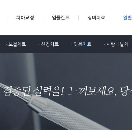
치아교정
임플란트
심미치료
일반
· 보철치료
· 신경치료
· 잇몸치료
· 사랑니발치