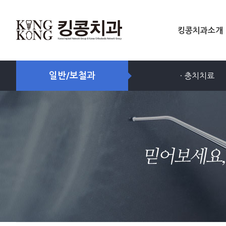
킹콩치과소개
일반/보철과
· 충치치료