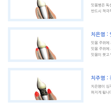
잇몸병은 독성
반드시 적극적
치은염 :
잇몸 주위에 
잇몸 주위에 
잇몸이 붓고
치주염 :
치은염이 심
퍼지게 됩니다