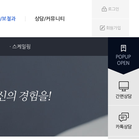
로그인
/보철과
상담/커뮤니티
회원가입
· 스케일링