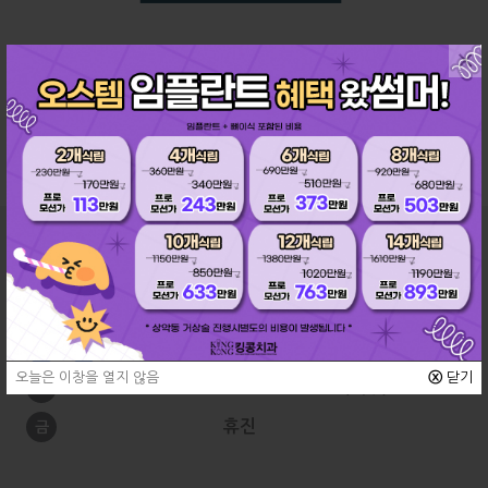
×
교정과
진료시간
10:00 ~ 19:00
월
수
10:00 ~
21:00 (야간)
화
목
오늘은 이창을 열지 않음
ⓧ
닫기
09:00 ~ 15:30 (격주)
토
휴진
금